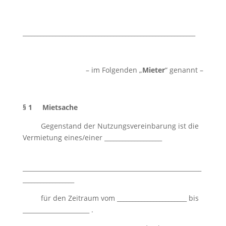
_________________________________________________________
– im Folgenden „
Mieter
“ genannt –
§ 1 Mietsache
Gegenstand der Nutzungsvereinbarung ist die
Vermietung eines/einer ___________________
___________________________________________________________
_________________
für den Zeitraum vom _______________________ bis
______________________ .